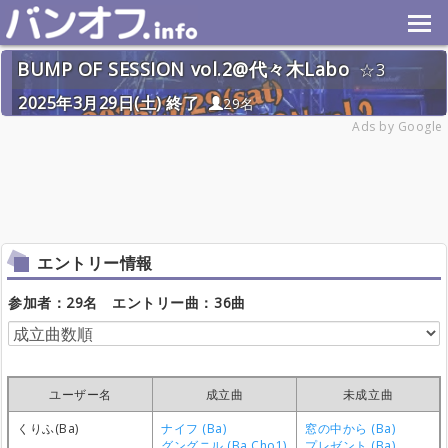
BUMP OF SESSION vol.2@代々木Labo
3
2025年3月29日(土) 終了
29名
Ads by Google
エントリー情報
参加者：29名 エントリー曲：36曲
ユーザー名
成立曲
未成立曲
くりふ(Ba)
ナイフ (Ba)
窓の中から (Ba)
グングニル (Ba,Cho1)
プレゼント (Ba)