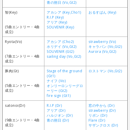
青の朔日 (Vo,Gt2)
智(Key)
アカシア (Key,Cho1)
おるすばん (Key)
R.I.P (Key)
アリア (Key)
(5曲エントリー・4曲
SOUVENIR (Key)
成立)
Ryota(Vo)
アカシア (Cho2)
strawberry (Vo)
ホリデイ (Vo,Gt2)
キャラバン (Vo,Gt2)
SOUVENIR (Gt2)
Aurora (Vo,Gt2)
(7曲エントリー・4曲
sailing day (Vo,Gt2)
成立)
豚肉(Gt)
Stage of the ground
ロストマン (Vo,Gt2)
(Gt1)
ナイフ (Vo)
(5曲エントリー・4曲
オンリーロンリーグロ
成立)
ーリー (Gt2)
fire sign (Gt1)
satonoi(Dr)
R.I.P (Dr)
窓の中から (Dr)
アリア (Dr)
strawberry (Dr)
ハルジオン (Dr)
リボン (Dr)
(9曲エントリー・4曲
青の朔日 (Dr)
Flare (Dr)
成立)
サザンクロス (Dr)