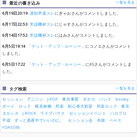
一覧を見る
最近の書き込み
6月19日20:19
遅刻早退スレ
にぎゃおさんがコメントしました。
6月17日22:53
常設機材スレ
にじゃすさんがコメントしました。
6月14日17:52
常設機材スレ
にはみさんがコメントしました。
6月5日19:14
「ゲット・アップ・ルーシー」
にコノエさんがコメント
しました。
6月5日17:22
「ゲット・アップ・ルーシー」
にIISさんがコメントしま
した。
一覧を見る
タグ検索
セッション
アニソン
J-POP
東京事変
ボカロ
バンド
boowy
ボーイ
ロック
椎名林檎
邦楽
初心者大歓迎
邦楽ロック
東京
ヨルシカ
J-ROCK
ライブハウス
セッションイベント
ハロプロ
平成
ずっと真夜中でいいのに。
セッション会
布袋
ベース
YOASOBI