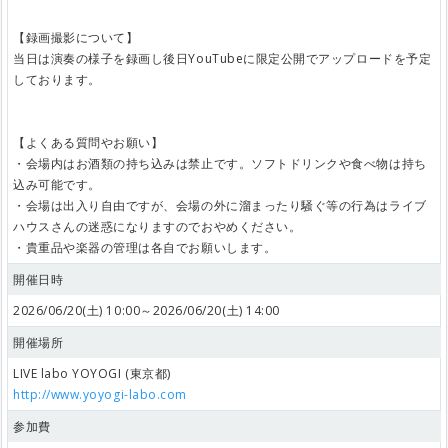
【録画撮影について】
当日は演奏の様子を録画し後日YouTubeに限定公開でアップロードを予定
しております。
【よくある質問やお願い】
・会場内はお酒類の持ち込みは禁止です。ソフトドリンクや食べ物は持ち
込み可能です。
・会場は出入り自由ですが、会場の外に溜まったり騒ぐ等の行為はライブ
ハウスさんの迷惑になりますのでおやめください。
・貴重品や楽器の管理は各自でお願いします。
開催日時
2026/06/20(土) 10:00～2026/06/20(土) 14:00
開催場所
LIVE labo YOYOGI (東京都)
http://www.yoyogi-labo.com
参加費