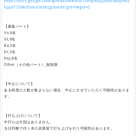
https://docs.google.com/spreadsheets/d/1zVvlyiB3JQk0Af0dApVN5
PpphT726hD5mtvOK0tQgck/edit?gid=0#gid=0
【募集パート】
Vo,6名
Gt,9名
Ba,5名
Dr,5名
Key,8名
Other（その他パート）,無制限
【中止について】
ある程度の人数が集まらない場合、中止にさせていただく可能性がありま
す。
【打ち上げについて】
中打ちは今回はありません。
当日判断で代々木の居酒屋で打ち上げを行う可能性があります。