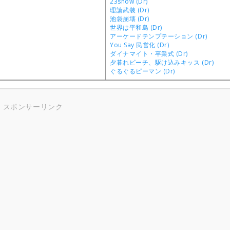
23show (Dr)
理論武装 (Dr)
池袋崩壊 (Dr)
世界は平和島 (Dr)
アーケードテンプテーション (Dr)
You Say 民営化 (Dr)
ダイナマイト・卒業式 (Dr)
夕暮れビーチ、駆け込みキッス (Dr)
ぐるぐるピーマン (Dr)
スポンサーリンク