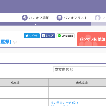
バンオフ詳細
バンオフリスト
マ
屋県)
0
成立曲
未成立曲
海の王者シャチ (Dr)