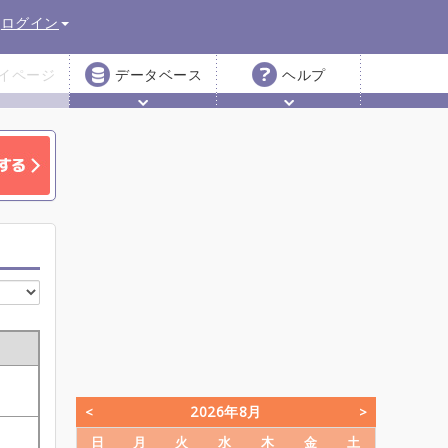
ログイン
イページ
データベース
ヘルプ
2026年8月
日
月
火
水
木
金
土