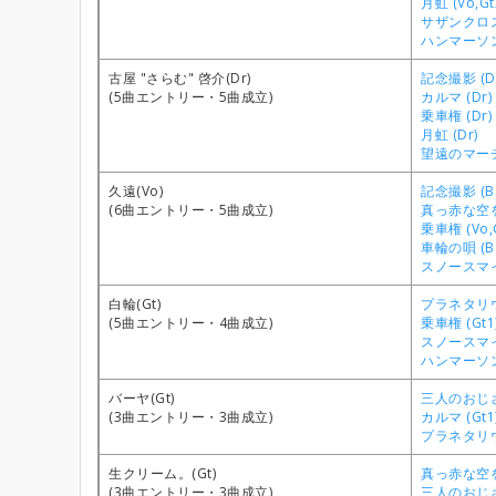
月虹 (Vo,Gt
サザンクロス 
ハンマーソン
古屋 "さらむ" 啓介(Dr)
記念撮影 (D
(5曲エントリー・5曲成立)
カルマ (Dr)
乗車権 (Dr)
月虹 (Dr)
望遠のマーチ 
久遠(Vo)
記念撮影 (B
(6曲エントリー・5曲成立)
真っ赤な空を見
乗車権 (Vo,G
車輪の唄 (B
スノースマイル
白輪(Gt)
プラネタリウム
(5曲エントリー・4曲成立)
乗車権 (Gt1
スノースマイル
ハンマーソン
バーヤ(Gt)
三人のおじさん
(3曲エントリー・3曲成立)
カルマ (Gt1
プラネタリウム
生クリーム。(Gt)
真っ赤な空を
(3曲エントリー・3曲成立)
三人のおじさん