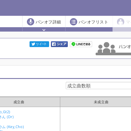
バンオフ詳細
バンオフリスト
マ
成立曲
未成立曲
,Gt2)
 (Dr)
 (Key,Cho)