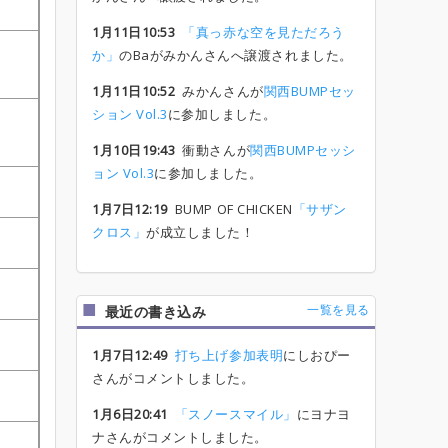
1月11日10:53
「真っ赤な空を見ただろう
か」
のBaがみかんさんへ譲渡されました。
1月11日10:52
みかんさんが
関西BUMPセッ
ション Vol.3
に参加しました。
1月10日19:43
衝動さんが
関西BUMPセッシ
ョン Vol.3
に参加しました。
1月7日12:19
BUMP OF CHICKEN
「サザン
クロス」
が成立しました！
一覧を見る
最近の書き込み
1月7日12:49
打ち上げ参加表明
にしおぴー
さんがコメントしました。
1月6日20:41
「スノースマイル」
にヨナヨ
ナさんがコメントしました。