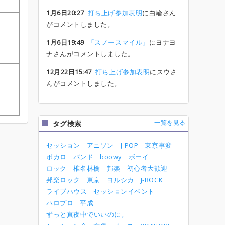
1月6日20:27
打ち上げ参加表明
に白輪さん
がコメントしました。
1月6日19:49
「スノースマイル」
にヨナヨ
ナさんがコメントしました。
12月22日15:47
打ち上げ参加表明
にスウさ
んがコメントしました。
一覧を見る
タグ検索
セッション
アニソン
J-POP
東京事変
ボカロ
バンド
boowy
ボーイ
ロック
椎名林檎
邦楽
初心者大歓迎
邦楽ロック
東京
ヨルシカ
J-ROCK
ライブハウス
セッションイベント
ハロプロ
平成
ずっと真夜中でいいのに。