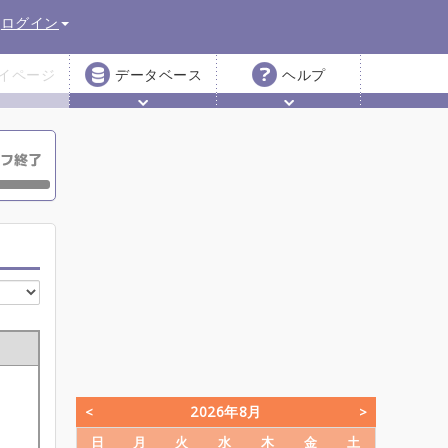
ログイン
イページ
データベース
ヘルプ
2026年8月
日
月
火
水
木
金
土