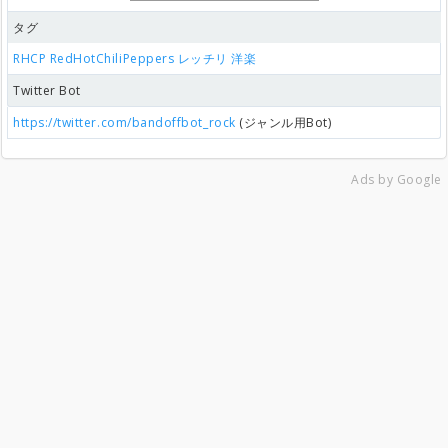
タグ
RHCP
RedHotChiliPeppers
レッチリ
洋楽
Twitter Bot
https://twitter.com/bandoffbot_rock
(ジャンル用Bot)
Ads by Google