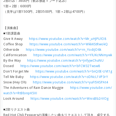
2部のみ：3800円（飲み放題＋フード込み）
1部＋2部：6000円
（見学は1部1500円、2部3500円、1部＋2部は4700円）
【演奏曲】
■1部課題曲
Give It Away
https://www.youtube.com/watch?v=Mr_uHJPUlO8
Coffee Shop
https://www.youtube.com/watch?v=WkkKStRwokQ
Otherside
https://www.youtube.com/watch?v=rn_YodiJO6k
Californication
https://www.youtube.com/watch?v=YlUKcNNmywk
By the Way
https://www.youtube.com/watch?v=JnfyjwChuNU
Dosed
https://www.youtube.com/watch?v=bFCW32Twsw8
Don't Forget Me
https://www.youtube.com/watch?v=SnQ0E-UVt1g
Tell Me Baby
https://www.youtube.com/watch?v=oDNcL1VP3rY
Snow (Hey Oh)
https://www.youtube.com/watch?v=yuFI5KSPAt4
The Adventures of Rain Dance Maggie
https://www.youtube.com/
watch?v=RtBbinpK5XI
Look Around
https://www.youtube.com/watch?v=WnisBb2rVOg
■2部リクエスト曲
Red Hot Chili Peppersの演奏したい曲をリクエストして頂き、成立する