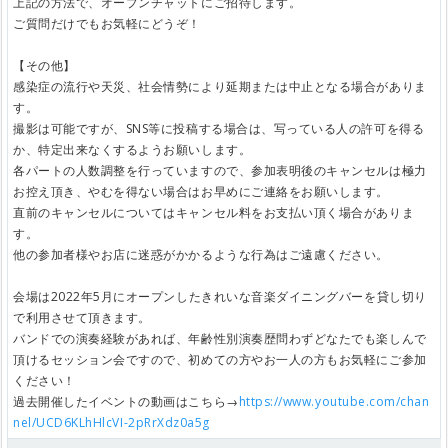
上記の方法で、オープンチャットにご招待します。
ご質問だけでもお気軽にどうぞ！
【その他】
感染症の流行や天災、社会情勢により延期または中止となる場合がありま
す。
撮影は可能ですが、SNS等に投稿する場合は、写っている人の許可を得る
か、特定出来なくするようお願いします。
各パートの人数調整を行っていますので、参加表明後のキャンセルは極力
お控え頂き、やむを得ない場合はお早めにご連絡をお願いします。
直前のキャンセルについてはキャンセル料をお支払い頂く場合がありま
す。
他の参加者様やお店に迷惑がかかるような行為はご遠慮ください。
会場は2022年5月にオープンしたきれいな音楽ダイニングバーを貸し切り
で利用させて頂きます。
バンドでの演奏経験があれば、年齢性別演奏歴問わずどなたでも楽しんで
頂けるセッション会ですので、初めての方やお一人の方もお気軽にご参加
ください！
過去開催したイベントの動画はこちら→
https://www.youtube.com/chan
nel/UCD6KLhHlcVI-2pRrXdz0a5g