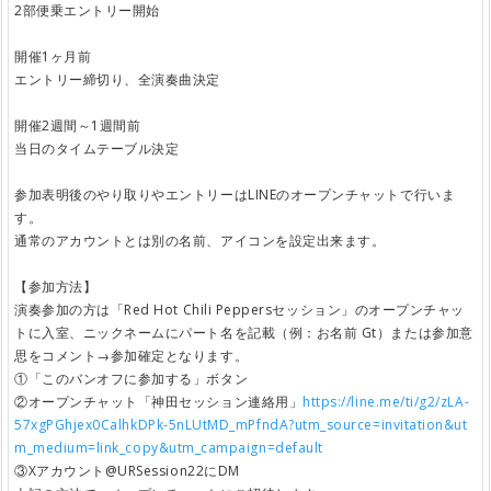
2部便乗エントリー開始
開催1ヶ月前
エントリー締切り、全演奏曲決定
開催2週間～1週間前
当日のタイムテーブル決定
参加表明後のやり取りやエントリーはLINEのオープンチャットで行いま
す。
通常のアカウントとは別の名前、アイコンを設定出来ます。
【参加方法】
演奏参加の方は「Red Hot Chili Peppersセッション」のオープンチャッ
トに入室、ニックネームにパート名を記載（例：お名前 Gt）または参加意
思をコメント→参加確定となります。
①「このバンオフに参加する」ボタン
②オープンチャット「神田セッション連絡用」
https://line.me/ti/g2/zLA-
57xgPGhjex0CalhkDPk-5nLUtMD_mPfndA?utm_source=invitation&ut
m_medium=link_copy&utm_campaign=default
③Xアカウント@URSession22にDM