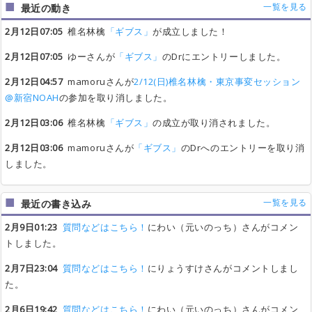
一覧を見る
最近の動き
2月12日07:05
椎名林檎
「ギブス」
が成立しました！
2月12日07:05
ゆーさんが
「ギブス」
のDrにエントリーしました。
2月12日04:57
mamoruさんが
2/12(日)椎名林檎・東京事変セッション
@新宿NOAH
の参加を取り消しました。
2月12日03:06
椎名林檎
「ギブス」
の成立が取り消されました。
2月12日03:06
mamoruさんが
「ギブス」
のDrへのエントリーを取り消
しました。
一覧を見る
最近の書き込み
2月9日01:23
質問などはこちら！
にわい（元いのっち）さんがコメン
トしました。
2月7日23:04
質問などはこちら！
にりょうすけさんがコメントしまし
た。
2月6日19:42
質問などはこちら！
にわい（元いのっち）さんがコメン