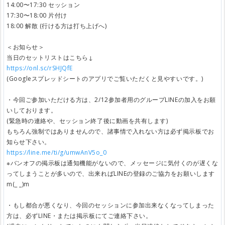
14:00〜17:30 セッション
17:30〜18:00 片付け
18:00 解散 (行ける方は打ち上げへ)
＜お知らせ＞
当日のセットリストはこちら↓
https://onl.sc/rSHJQfE
(Googleスプレッドシートのアプリでご覧いただくと見やすいです。)
・今回ご参加いただける方は、2/12参加者用のグループLINEの加入をお願
いしております。
(緊急時の連絡や、セッション終了後に動画を共有します)
もちろん強制ではありませんので、諸事情で入れない方は必ず掲示板でお
知らせ下さい。
https://line.me/ti/g/umwAnV5o_0
※バンオフの掲示板は通知機能がないので、メッセージに気付くのが遅くな
ってしまうことが多いので、出来ればLINEの登録のご協力をお願いします
m(_ _)m
・もし都合が悪くなり、今回のセッションに参加出来なくなってしまった
方は、必ずLINE・または掲示板にてご連絡下さい。