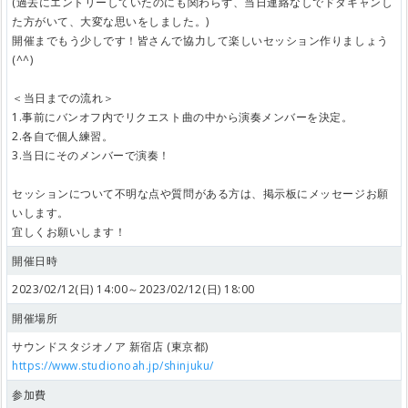
(過去にエントリーしていたのにも関わらず、当日連絡なしでドタキャンし
た方がいて、大変な思いをしました。)
開催までもう少しです！皆さんで協力して楽しいセッション作りましょう
(^^)
＜当日までの流れ＞
1.事前にバンオフ内でリクエスト曲の中から演奏メンバーを決定。
2.各自で個人練習。
3.当日にそのメンバーで演奏！
セッションについて不明な点や質問がある方は、掲示板にメッセージお願
いします。
宜しくお願いします！
開催日時
2023/02/12(日) 14:00～2023/02/12(日) 18:00
開催場所
サウンドスタジオノア 新宿店 (東京都)
https://www.studionoah.jp/shinjuku/
参加費