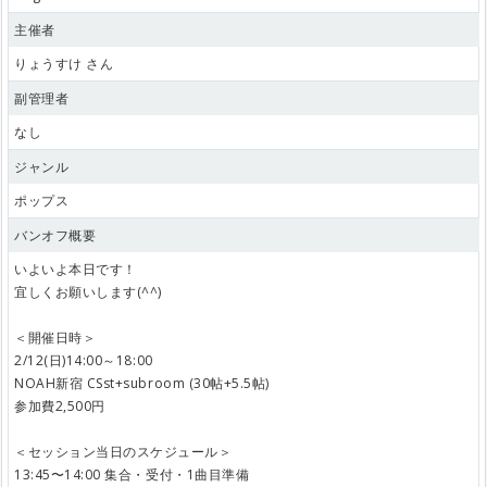
主催者
りょうすけ さん
副管理者
なし
ジャンル
ポップス
バンオフ概要
いよいよ本日です！
宜しくお願いします(^^)
＜開催日時＞
2/12(日)14:00～18:00
NOAH新宿 CSst+subroom (30帖+5.5帖)
参加費2,500円
＜セッション当日のスケジュール＞
13:45〜14:00 集合・受付・1曲目準備