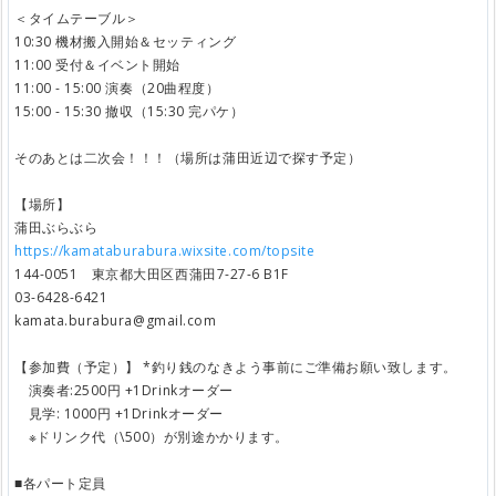
＜タイムテーブル＞
10:30 機材搬入開始＆セッティング
11:00 受付＆イベント開始
11:00 - 15:00 演奏（20曲程度）
15:00 - 15:30 撤収（15:30 完パケ）
そのあとは二次会！！！（場所は蒲田近辺で探す予定）
【場所】
蒲田ぶらぶら
https://kamataburabura.wixsite.com/topsite
144-0051 東京都大田区西蒲田7-27-6 B1F
03-6428-6421
kamata.burabura@gmail.com
【参加費（予定）】 *釣り銭のなきよう事前にご準備お願い致します。
演奏者:2500円 +1Drinkオーダー
見学: 1000円 +1Drinkオーダー
※ドリンク代（\500）が別途かかります。
■各パート定員