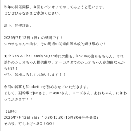
昨年の開催同様、今回もバンオフでやってみようと思います。
ぜひぜひみなさまご参加ください。
以下、開催詳細。
2026年7月12日（日）の昼間です！
シカオちゃんの曲や、その周辺の関連曲等比較的縛り緩めで！
★Shikao & The Family Sugar時代の曲も、kokuaの曲ももちろん、それ
以外のシカオちゃん提供曲や、オーガスタでのシカオちゃん参加曲なんか
もぜひ！
ぜひ、皆様よろしくお願いします！！
今回の幹事も私takettieが務めさせていただきます。
そして、副幹事でjunさま、mayuzさん、ローズさん、あおちゃん、に加わ
って頂きます！！
【日時】
2026年7月12日（日） 10:30-15:30 (15時30分完全撤収）
その後、打ち上げへGO！GO！