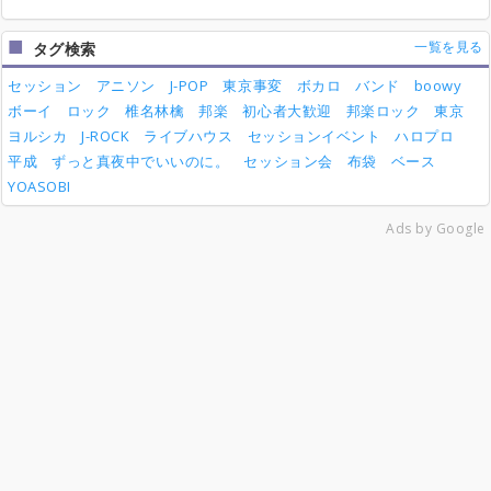
一覧を見る
タグ検索
セッション
アニソン
J-POP
東京事変
ボカロ
バンド
boowy
ボーイ
ロック
椎名林檎
邦楽
初心者大歓迎
邦楽ロック
東京
ヨルシカ
J-ROCK
ライブハウス
セッションイベント
ハロプロ
平成
ずっと真夜中でいいのに。
セッション会
布袋
ベース
YOASOBI
Ads by Google