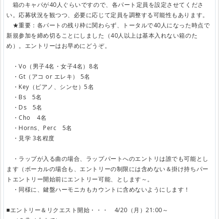
箱のキャパが40人ぐらいですので、各パート定員を設定させてくださ
い。応募状況を観つつ、必要に応じて定員を調整する可能性もあります。
★重要：各パートの残り枠に関わらず、トータルで40人になった時点で
新規参加を締め切ることにしました（40人以上は基本入れない箱のた
め）。エントリーはお早めにどうぞ。
・Vo（男子4名・女子4名）8名
・Gt（アコ or エレキ） 5名
・Key（ピアノ、シンセ）5名
・Bs 5名
・Ds 5名
・Cho 4名
・Horns、Perc 5名
・見学 3名程度
・ラップが入る曲の場合、ラップパートへのエントリは誰でも可能とし
ます（ボーカルの場合も、エントリーの制限には含めない＆掛け持ちパー
トエントリー開始前にエントリー可能、とします～。
・同様に、鍵盤ハーモニカもカウントに含めないようにします！
■エントリー＆リクエスト開始・・・ 4/20（月）21:00～