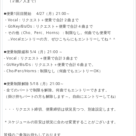
（２曲／人まで）
■便乗1回目開始 4/27（月）21:00～
・Vocal：リクエスト＋便乗で合計２曲まで
・Gt/Key/Bs/Ds：リクエスト＋便乗で合計４曲まで
・その他（Cho、Perc、Horns）：制限なし。何曲でも便乗可
…Vocalエントリーの方、ぜひこちらにもエントリーしてね＾＾
■便乗制限緩和 5/4（月）21:00 ～
- Vocal：リクエスト＋便乗で合計３曲まで
- Gt/Key/Bs/Ds：リクエスト＋便乗で合計６曲まで。
- Cho/Perc/Horns：制限なし（何曲でもエントリーOK）
■便乗制限解除 5/18（月）21:00～
- 全てのパートで制限を解除。何曲でもエントリーできます。
（掛け持ちパートの方も解除します～。自由にエントリーしてね）
・・・リクエスト締切、便乗締切は状況見つつ、別途設定します。
＊スケジュールの目安は状況に合わせ変更することがございます。
皆様のご参加お待ちしております