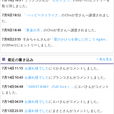
7月10日18:31
ブランコさんが
「ゼロジュウ」
のGt2へのエントリーを
取り消しました。
7月9日18:52
「 ハッピーストライク」
のChoが空さんへ譲渡されまし
た。
7月9日18:49
「黄金の月」
のChoが空さんへ譲渡されました。
7月8日23:55
すみちゃんさんが
「星のかけらを探しに行こう Again」
のOther2にエントリーしました。
一覧を見る
最近の書き込み
7月14日11:15
お疲れ様でした
にりかさんがコメントしました。
7月14日10:43
お疲れ様でした
にブランコさんがコメントしました。
7月14日04:48
「SWEET BABY （Full Size ）」
にエバさんがコメント
しました。
7月14日04:39
お疲れ様でした
にエバさんがコメントしました。
7月13日23:35
お疲れ様でした
にまさとさんがコメントしました。