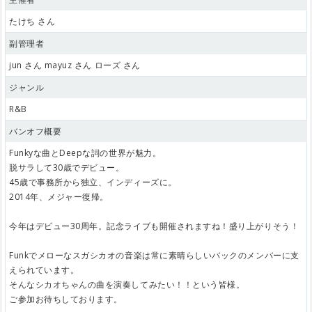
たけち さん
副管理者
jun さん mayuz さん ローズ さん
ジャンル
R&B
バンオフ概要
Funkyな曲とDeepな詞の世界が魅力。
脱サラして30歳でデビュー。
45歳で事務所から独立、インディーズに。
2014年、メジャー復帰。
今年はデビュー30周年。記念ライブも開催されますね！盛り上がりそう！
Funkでメローなスガシカオの音楽は常に素晴らしいバックのメンバーに支
えられています。
そんなシカオちゃんの曲を演奏してみたい！！という皆様。
ご参加お待ちしております。