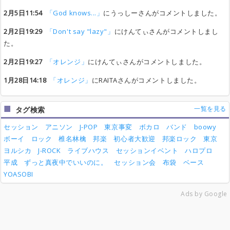
2月5日11:54
「God knows...」
にうっしーさんがコメントしました。
2月2日19:29
「Don't say "lazy"」
にけんてぃさんがコメントしまし
た。
2月2日19:27
「オレンジ」
にけんてぃさんがコメントしました。
1月28日14:18
「オレンジ」
にRAITAさんがコメントしました。
一覧を見る
タグ検索
セッション
アニソン
J-POP
東京事変
ボカロ
バンド
boowy
ボーイ
ロック
椎名林檎
邦楽
初心者大歓迎
邦楽ロック
東京
ヨルシカ
J-ROCK
ライブハウス
セッションイベント
ハロプロ
平成
ずっと真夜中でいいのに。
セッション会
布袋
ベース
YOASOBI
Ads by Google