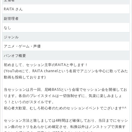
RAITA さん
副管理者
なし
ジャンル
アニメ・ゲーム・声優
バンオフ概要
初めまして、セッション主宰のRAITAと申します！
(YouTubeにて、RAITA channelという名前でアニソンを中心に歌ってみた
動画も投稿しております)
当セッションは月一回、尼崎BASSという会場でセッション会を開催してお
ります。各自のプレイスタイルは一切強制せずに、気楽に楽しみましょ
う！というのがスタイルです。
初心者大歓迎、むしろ初心者のためのセッションイベントでございます^^
セッション方法と致しましては4時間ほど確保しており、当日までにセッシ
ョン曲のセトリをあらかじめ確定させ、転換以外はノンストップで演奏す