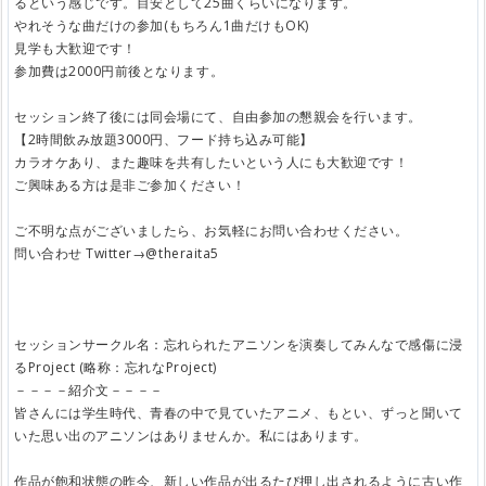
るという感じです。目安として25曲くらいになります。
やれそうな曲だけの参加(もちろん1曲だけもOK)
見学も大歓迎です！
参加費は2000円前後となります。
セッション終了後には同会場にて、自由参加の懇親会を行います。
【2時間飲み放題3000円、フード持ち込み可能】
カラオケあり、また趣味を共有したいという人にも大歓迎です！
ご興味ある方は是非ご参加ください！
ご不明な点がございましたら、お気軽にお問い合わせください。
問い合わせ Twitter→@theraita5
セッションサークル名：忘れられたアニソンを演奏してみんなで感傷に浸
るProject (略称：忘れなProject)
－－－－紹介文－－－－
皆さんには学生時代、青春の中で見ていたアニメ、もとい、ずっと聞いて
いた思い出のアニソンはありませんか。私にはあります。
作品が飽和状態の昨今、新しい作品が出るたび押し出されるように古い作