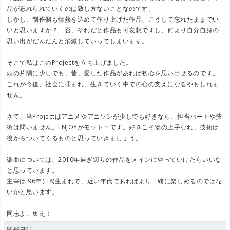
品が忘れられていくのは致し方ないことなのです。
しかし、制作側も情熱を込めて作り上げた作品、こうして忘れたままでい
いと思いますか？ 否、それだと作品も可哀想ですし、何より自分自身の
思い出がだんだんと消滅していってしまいます。
そこで私はこのProjectを立ち上げました。
頭の片隅に少しでも、昔、愛した作品があれば初心を思い出せるのです。
これが今後、社会に揉まれ、生きていく中での心の支えになるやもしれま
せん。
さて、当Projectはアニメやアニソンが少しでも好きなら、担当パートや技
術は問いません。ENJOYがモットーです。好きこそ物の上手なれ、技術は
後からついてくるものと思っていきましょう。
楽曲については、2010年過ぎ辺りの作品をメインにやっていけたらいいな
と思っています。
主宰は'96年(H8)生まれで、近い年代であればより一緒に楽しめるのではな
いかと思います。
同志よ、集え！
開催日時