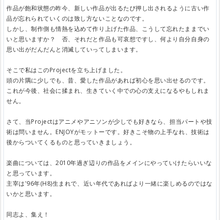
作品が飽和状態の昨今、新しい作品が出るたび押し出されるように古い作
品が忘れられていくのは致し方ないことなのです。
しかし、制作側も情熱を込めて作り上げた作品、こうして忘れたままでい
いと思いますか？ 否、それだと作品も可哀想ですし、何より自分自身の
思い出がだんだんと消滅していってしまいます。
そこで私はこのProjectを立ち上げました。
頭の片隅に少しでも、昔、愛した作品があれば初心を思い出せるのです。
これが今後、社会に揉まれ、生きていく中での心の支えになるやもしれま
せん。
さて、当Projectはアニメやアニソンが少しでも好きなら、担当パートや技
術は問いません。ENJOYがモットーです。好きこそ物の上手なれ、技術は
後からついてくるものと思っていきましょう。
楽曲については、2010年過ぎ辺りの作品をメインにやっていけたらいいな
と思っています。
主宰は'96年(H8)生まれで、近い年代であればより一緒に楽しめるのではな
いかと思います。
同志よ、集え！