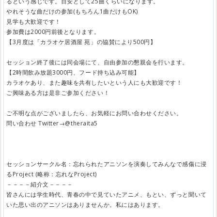
るという感じです。目安として25曲くらいになります。
やれそうな曲だけの参加(もちろん1曲だけもOK)
見学も大歓迎です！
参加費は2000円前後となります。
【3月度は「カラオケ居酒屋 苑」の協賛により500円】
セッション終了後には同会場にて、自由参加の懇親会を行います。
【2時間飲み放題3000円、フード持ち込み可能】
カラオケあり、また趣味を共有したいという人にも大歓迎です！
ご興味ある方は是非ご参加ください！
ご不明な点がございましたら、お気軽にお問い合わせください。
問い合わせ Twitter→@theraita5
セッションサークル名：忘れられたアニソンを演奏してみんなで感傷に浸
るProject (略称：忘れなProject)
－－－－紹介文－－－－
皆さんには学生時代、青春の中で見ていたアニメ、もとい、ずっと聞いて
いた思い出のアニソンはありませんか。私にはあります。