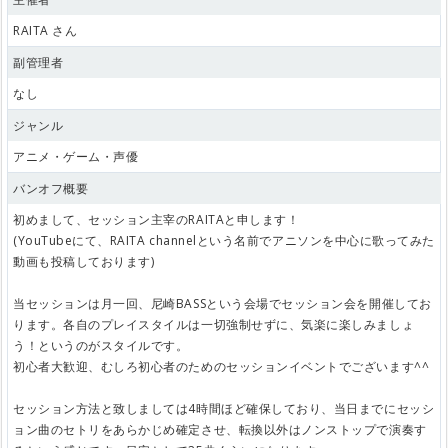
RAITA さん
副管理者
なし
ジャンル
アニメ・ゲーム・声優
バンオフ概要
初めまして、セッション主宰のRAITAと申します！
(YouTubeにて、RAITA channelという名前でアニソンを中心に歌ってみた
動画も投稿しております)
当セッションは月一回、尼崎BASSという会場でセッション会を開催してお
ります。各自のプレイスタイルは一切強制せずに、気楽に楽しみましょ
う！というのがスタイルです。
初心者大歓迎、むしろ初心者のためのセッションイベントでございます^^
セッション方法と致しましては4時間ほど確保しており、当日までにセッシ
ョン曲のセトリをあらかじめ確定させ、転換以外はノンストップで演奏す