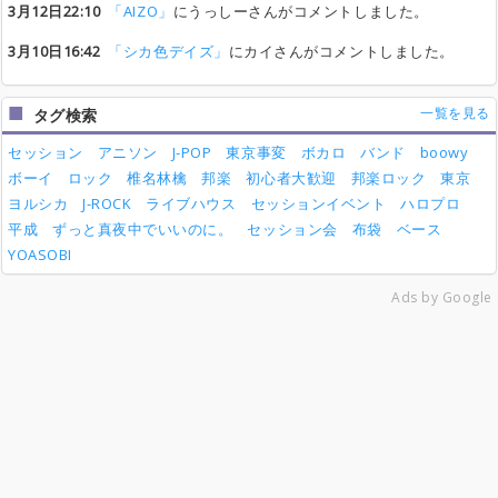
3月12日22:10
「AIZO」
にうっしーさんがコメントしました。
3月10日16:42
「シカ色デイズ」
にカイさんがコメントしました。
一覧を見る
タグ検索
セッション
アニソン
J-POP
東京事変
ボカロ
バンド
boowy
ボーイ
ロック
椎名林檎
邦楽
初心者大歓迎
邦楽ロック
東京
ヨルシカ
J-ROCK
ライブハウス
セッションイベント
ハロプロ
平成
ずっと真夜中でいいのに。
セッション会
布袋
ベース
YOASOBI
Ads by Google