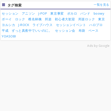
一覧を見る
タグ検索
セッション
アニソン
J-POP
東京事変
ボカロ
バンド
boowy
ボーイ
ロック
椎名林檎
邦楽
初心者大歓迎
邦楽ロック
東京
ヨルシカ
J-ROCK
ライブハウス
セッションイベント
ハロプロ
平成
ずっと真夜中でいいのに。
セッション会
布袋
ベース
YOASOBI
Ads by Google