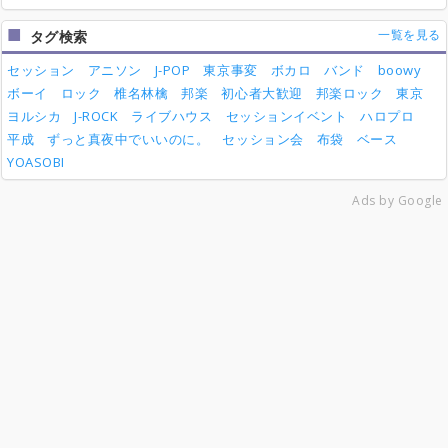
一覧を見る
タグ検索
セッション
アニソン
J-POP
東京事変
ボカロ
バンド
boowy
ボーイ
ロック
椎名林檎
邦楽
初心者大歓迎
邦楽ロック
東京
ヨルシカ
J-ROCK
ライブハウス
セッションイベント
ハロプロ
平成
ずっと真夜中でいいのに。
セッション会
布袋
ベース
YOASOBI
Ads by Google