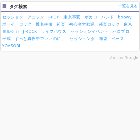
一覧を見る
タグ検索
セッション
アニソン
J-POP
東京事変
ボカロ
バンド
boowy
ボーイ
ロック
椎名林檎
邦楽
初心者大歓迎
邦楽ロック
東京
ヨルシカ
J-ROCK
ライブハウス
セッションイベント
ハロプロ
平成
ずっと真夜中でいいのに。
セッション会
布袋
ベース
YOASOBI
Ads by Google