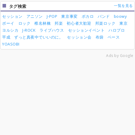
一覧を見る
タグ検索
セッション
アニソン
J-POP
東京事変
ボカロ
バンド
boowy
ボーイ
ロック
椎名林檎
邦楽
初心者大歓迎
邦楽ロック
東京
ヨルシカ
J-ROCK
ライブハウス
セッションイベント
ハロプロ
平成
ずっと真夜中でいいのに。
セッション会
布袋
ベース
YOASOBI
Ads by Google