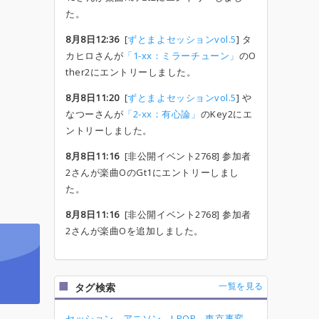
た。
8月8日12:36
[
ずとまよセッションvol.5
] タ
カヒロさんが
「1-xx：ミラーチューン」
のO
ther2にエントリーしました。
8月8日11:20
[
ずとまよセッションvol.5
] や
なつーさんが
「2-xx：有心論」
のKey2にエ
ントリーしました。
8月8日11:16
[非公開イベント2768] 参加者
2さんが楽曲OのGt1にエントリーしまし
た。
8月8日11:16
[非公開イベント2768] 参加者
2さんが楽曲Oを追加しました。
一覧を見る
タグ検索
セッション
アニソン
J-POP
東京事変