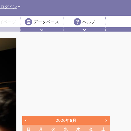
ログイン
イページ
データベース
ヘルプ
2026年8月
日
月
火
水
木
金
土