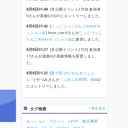
8月8日01:49
[非公開イベント2758] 参加者
9さんが楽曲EのGt1にエントリーしました。
8月8日01:42
[
こっこつっこりんごAimerセ
ッション会
] beer_nerdさんが
こっこつっこ
りんごAimerセッション会
に参加しました。
8月8日01:27
[非公開イベント2733] 参加者
17さんが楽曲Dの楽曲情報を変更しまし
た。
8月8日01:25
[
第十回 けいおんせっしょ
ん！
] やづみさんが
「ふわふわ時間」
のGt2
にエントリーしました。
一覧を見る
タグ検索
セッション
アニソン
J-POP
東京事変
ボカロ
バンド
boowy
ボーイ