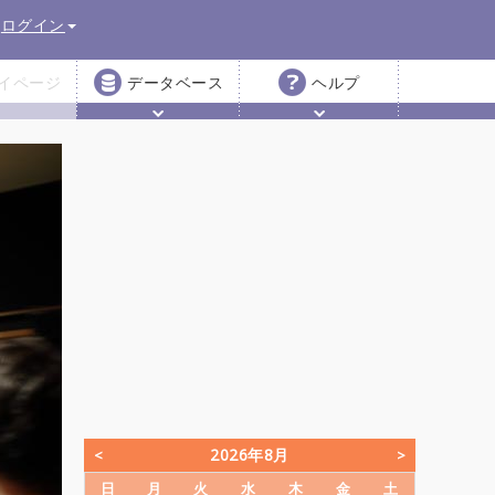
ログイン
イページ
データベース
ヘルプ
2026年8月
日
月
火
水
木
金
土