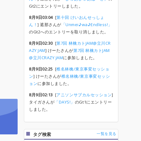
Gt2にエントリーしました。
8月9日03:04
[
第十回 けいおんせっしょ
ん！
] 遮那さんが
「Unmei♪wa♪Endless!」
のGt2へのエントリーを取り消しました。
8月9日02:30
[
第7回 林檎カトJAM@立川CR
AZY JAM
] けーたさんが
第7回 林檎カトJAM
@立川CRAZY JAM
に参加しました。
8月9日02:25
[
椎名林檎/東京事変セッショ
ン
] けーたさんが
椎名林檎/東京事変セッシ
ョン
に参加しました。
8月9日02:13
[
アニソンサブカルセッション
]
タイガさんが
「DAYS!」
のGt1にエントリー
しました。
一覧を見る
タグ検索