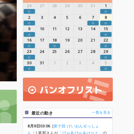
26
27
28
29
30
31
1
☆
☆
2
3
4
5
6
7
8
☆
☆
☆
9
10
11
12
13
14
15
☆
☆
16
17
18
19
20
21
22
☆
☆
☆
23
24
25
26
27
28
29
☆
☆
30
31
1
2
3
4
5
☆
☆
一覧を見る
最近の動き
8月9日03:06
[
第十回 けいおんせっしょ
ん！
] 遮那さんが
「ぴゅあぴゅあはーと」
の