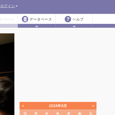
ログイン
イページ
データベース
ヘルプ
2026年8月
日
月
火
水
木
金
土