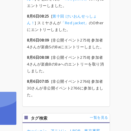
エントリーしました。
8月6日08:25
[
第十回 けいおんせっしょ
ん！
] スミヤさんが
「Red jacket」
のOther
にエントリーしました。
8月6日08:09
[非公開イベント2758] 参加者
4さんが楽曲SのBaにエントリーしました。
8月6日08:08
[非公開イベント2758] 参加者
4さんが楽曲BのBaへのエントリーを取り消
しました。
8月6日07:05
[非公開イベント2766] 参加者
30さんが非公開イベント2766に参加しまし
た。
一覧を見る
タグ検索
セッション
アニソン
J-POP
東京事変