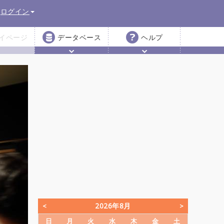
ログイン
イページ
データベース
ヘルプ
2026年8月
日
月
火
水
木
金
土