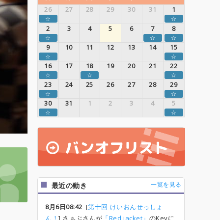
26
27
28
29
30
31
1
☆
☆
2
3
4
5
6
7
8
☆
☆
☆
9
10
11
12
13
14
15
☆
☆
16
17
18
19
20
21
22
☆
☆
☆
23
24
25
26
27
28
29
☆
☆
30
31
1
2
3
4
5
☆
☆
一覧を見る
最近の動き
8月6日08:42
[
第十回 けいおんせっしょ
ん！
] さぁぶさんが
「Red jacket」
のKeyに