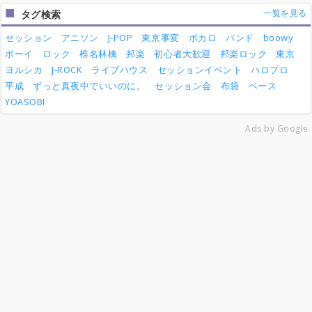
一覧を見る
タグ検索
セッション
アニソン
J-POP
東京事変
ボカロ
バンド
boowy
ボーイ
ロック
椎名林檎
邦楽
初心者大歓迎
邦楽ロック
東京
ヨルシカ
J-ROCK
ライブハウス
セッションイベント
ハロプロ
平成
ずっと真夜中でいいのに。
セッション会
布袋
ベース
YOASOBI
Ads by Google