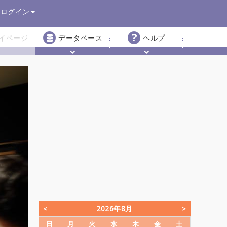
ログイン
イページ
データベース
ヘルプ
2026年8月
日
月
火
水
木
金
土