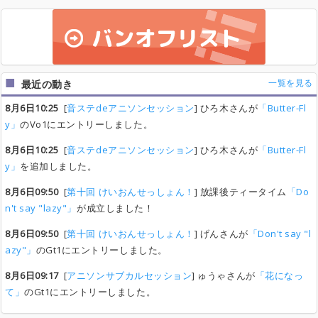
一覧を見る
最近の動き
8月6日10:25
[
音ステdeアニソンセッション
] ひろ木さんが
「Butter-Fl
y」
のVo1にエントリーしました。
8月6日10:25
[
音ステdeアニソンセッション
] ひろ木さんが
「Butter-Fl
y」
を追加しました。
8月6日09:50
[
第十回 けいおんせっしょん！
] 放課後ティータイム
「Do
n't say "lazy"」
が成立しました！
8月6日09:50
[
第十回 けいおんせっしょん！
] げんさんが
「Don't say "l
azy"」
のGt1にエントリーしました。
8月6日09:17
[
アニソンサブカルセッション
] ゅうゃさんが
「花になっ
て」
のGt1にエントリーしました。