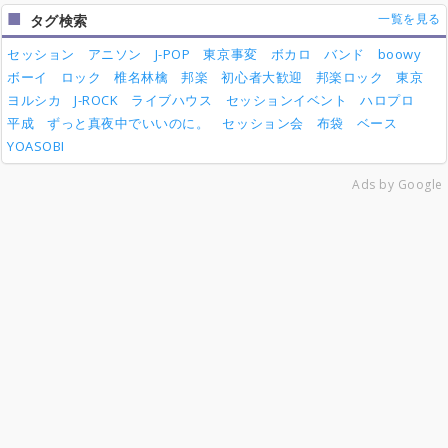
一覧を見る
タグ検索
セッション
アニソン
J-POP
東京事変
ボカロ
バンド
boowy
ボーイ
ロック
椎名林檎
邦楽
初心者大歓迎
邦楽ロック
東京
ヨルシカ
J-ROCK
ライブハウス
セッションイベント
ハロプロ
平成
ずっと真夜中でいいのに。
セッション会
布袋
ベース
YOASOBI
Ads by Google