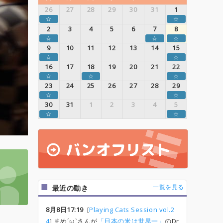
26
27
28
29
30
31
1
☆
☆
2
3
4
5
6
7
8
☆
☆
☆
9
10
11
12
13
14
15
☆
☆
16
17
18
19
20
21
22
☆
☆
☆
23
24
25
26
27
28
29
☆
☆
30
31
1
2
3
4
5
☆
☆
一覧を見る
最近の動き
8月8日17:19
[
Playing Cats Session vol.2
4
] まめ´ω`さんが
「日本の米は世界一」
のDr