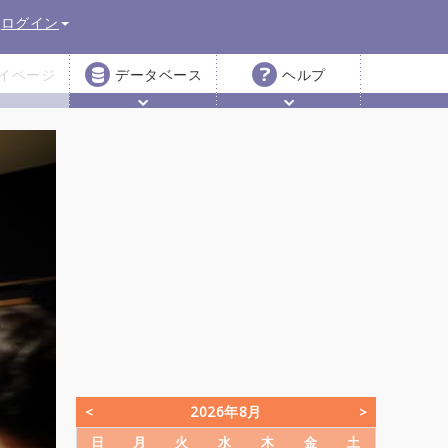
ログイン
イページ
データベース
ヘルプ
2026年8月
日
月
火
水
木
金
土