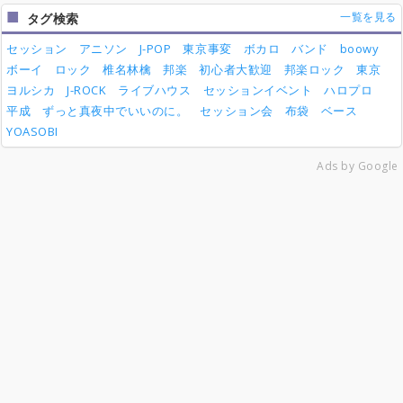
一覧を見る
タグ検索
セッション
アニソン
J-POP
東京事変
ボカロ
バンド
boowy
ボーイ
ロック
椎名林檎
邦楽
初心者大歓迎
邦楽ロック
東京
ヨルシカ
J-ROCK
ライブハウス
セッションイベント
ハロプロ
平成
ずっと真夜中でいいのに。
セッション会
布袋
ベース
YOASOBI
Ads by Google