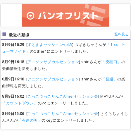
一覧を見る
最近の動き
8月9日16:29
[
ずとまよセッションvol.5
] つばきちゃさんが
「1-xx：ヒ
ューマノイド」
のOther1にエントリーしました。
8月9日16:18
[
アニソンサブカルセッション
] shinさんが
「突破口」
の
楽曲情報を変更しました。
8月9日16:18
[
アニソンサブカルセッション
] shinさんが
「普通」
の楽
曲情報を変更しました。
8月9日16:02
[
こっこつっこりんごAimerセッション会
] MAYUさんが
「カウントダウン」
のVoにエントリーしました。
8月9日15:06
[
こっこつっこりんごAimerセッション会
] さくらちょうち
んさんが
「有終の美」
のKeyにエントリーしました。