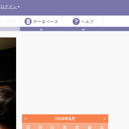
ログイン
イページ
データベース
ヘルプ
2026年8月
日
月
火
水
木
金
土