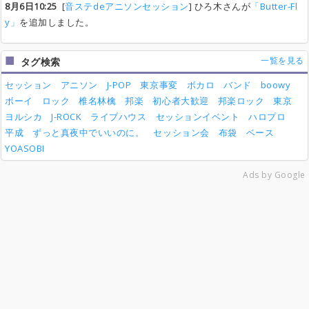
8月6日10:25
[
音ステdeアニソンセッション
] ひろ木さんが
「Butter-Fl
y」
を追加しました。
一覧を見る
タグ検索
セッション
アニソン
J-POP
東京事変
ボカロ
バンド
boowy
ボーイ
ロック
椎名林檎
邦楽
初心者大歓迎
邦楽ロック
東京
ヨルシカ
J-ROCK
ライブハウス
セッションイベント
ハロプロ
平成
ずっと真夜中でいいのに。
セッション会
布袋
ベース
YOASOBI
Ads by Google