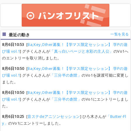
一覧を見る
最近の動き
8月6日10:53
[
Ba,Key,Other募集！【学マス限定セッション】 学Pの遊
び場 vol.1
] グチくんさんが
「真っ白いページと水彩の主人公」
のVo1へ
のエントリーを取り消しました。
8月6日10:50
[
Ba,Key,Other募集！【学マス限定セッション】 学Pの遊
び場 vol.1
] グチくんさんが
「三分半の創世」
のVo1を譲渡可能に変更し
ました。
8月6日10:50
[
Ba,Key,Other募集！【学マス限定セッション】 学Pの遊
び場 vol.1
] グチくんさんが
「三分半の創世」
のVo1にエントリーしまし
た。
8月6日10:25
[
音ステdeアニソンセッション
] ひろ木さんが
「Butter-Fl
y」
のVo1にエントリーしました。