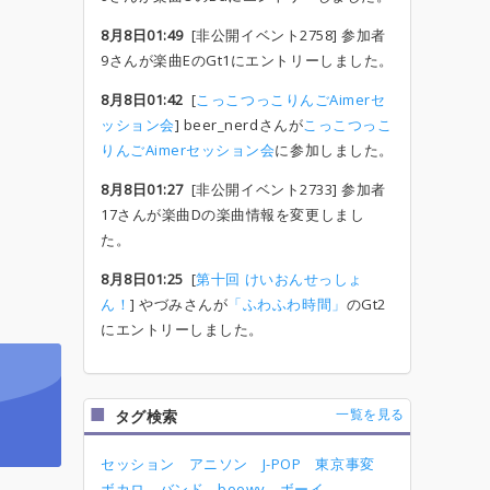
8月8日01:49
[非公開イベント2758] 参加者
9さんが楽曲EのGt1にエントリーしました。
8月8日01:42
[
こっこつっこりんごAimerセ
ッション会
] beer_nerdさんが
こっこつっこ
りんごAimerセッション会
に参加しました。
8月8日01:27
[非公開イベント2733] 参加者
17さんが楽曲Dの楽曲情報を変更しまし
た。
8月8日01:25
[
第十回 けいおんせっしょ
ん！
] やづみさんが
「ふわふわ時間」
のGt2
にエントリーしました。
一覧を見る
タグ検索
セッション
アニソン
J-POP
東京事変
ボカロ
バンド
boowy
ボーイ