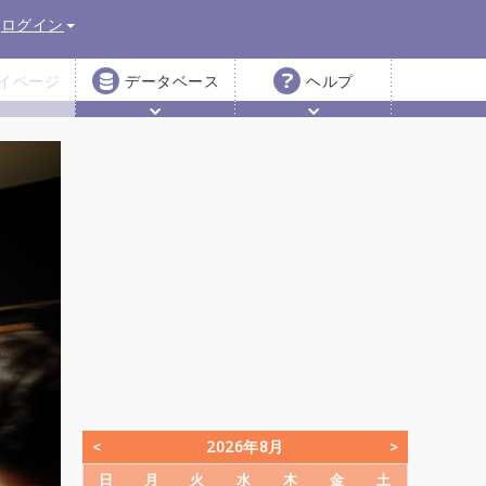
ログイン
イページ
データベース
ヘルプ
2026年8月
日
月
火
水
木
金
土