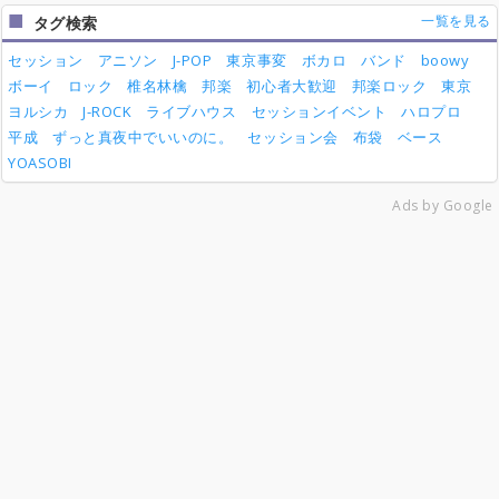
一覧を見る
タグ検索
セッション
アニソン
J-POP
東京事変
ボカロ
バンド
boowy
ボーイ
ロック
椎名林檎
邦楽
初心者大歓迎
邦楽ロック
東京
ヨルシカ
J-ROCK
ライブハウス
セッションイベント
ハロプロ
平成
ずっと真夜中でいいのに。
セッション会
布袋
ベース
YOASOBI
Ads by Google