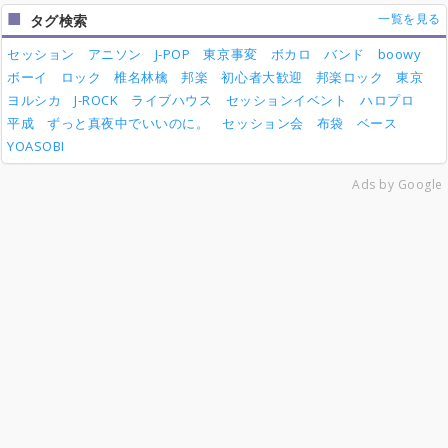
一覧を見る
タグ検索
セッション
アニソン
J-POP
東京事変
ボカロ
バンド
boowy
ボーイ
ロック
椎名林檎
邦楽
初心者大歓迎
邦楽ロック
東京
ヨルシカ
J-ROCK
ライブハウス
セッションイベント
ハロプロ
平成
ずっと真夜中でいいのに。
セッション会
布袋
ベース
YOASOBI
Ads by Google