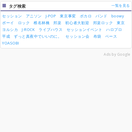
一覧を見る
タグ検索
セッション
アニソン
J-POP
東京事変
ボカロ
バンド
boowy
ボーイ
ロック
椎名林檎
邦楽
初心者大歓迎
邦楽ロック
東京
ヨルシカ
J-ROCK
ライブハウス
セッションイベント
ハロプロ
平成
ずっと真夜中でいいのに。
セッション会
布袋
ベース
YOASOBI
Ads by Google