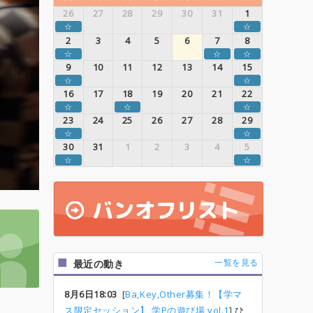
26
27
28
29
30
31
1
☆
☆
2
3
4
5
6
7
8
☆
☆
☆
9
10
11
12
13
14
15
☆
☆
16
17
18
19
20
21
22
☆
☆
☆
23
24
25
26
27
28
29
☆
☆
30
31
1
2
3
4
5
☆
☆
一覧を見る
最近の動き
8月6日18:03
[
Ba,Key,Other募集！【学マ
ス限定セッション】 学Pの遊び場 vol.1
] ひ