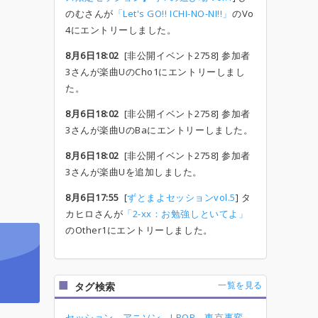
のむさんが
「Let's GO!! ICHI-NO-NI!!」
のVo
4にエントリーしました。
8月6日18:02
[非公開イベント2758] 参加者
3さんが楽曲UのCho1にエントリーしまし
た。
8月6日18:02
[非公開イベント2758] 参加者
3さんが楽曲UのBaにエントリーしました。
8月6日18:02
[非公開イベント2758] 参加者
3さんが楽曲Uを追加しました。
8月6日17:55
[
ずとまよセッションvol.5
] タ
カヒロさんが
「2-xx：お勉強しといてよ」
のOther1にエントリーしました。
一覧を見る
タグ検索
セッション
アニソン
J-POP
東京事変