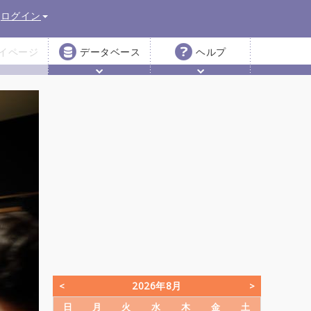
ログイン
イページ
データベース
ヘルプ
2026年8月
日
月
火
水
木
金
土