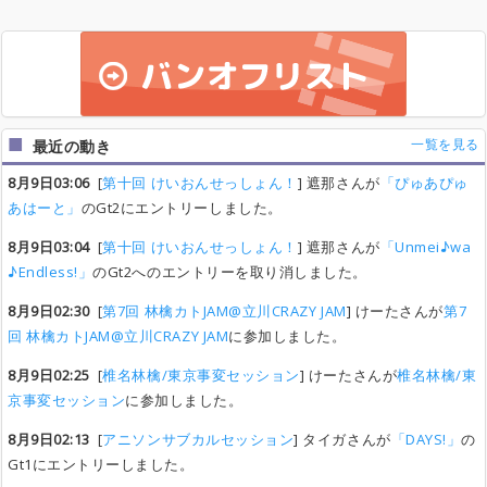
一覧を見る
最近の動き
8月9日03:06
[
第十回 けいおんせっしょん！
] 遮那さんが
「ぴゅあぴゅ
あはーと」
のGt2にエントリーしました。
8月9日03:04
[
第十回 けいおんせっしょん！
] 遮那さんが
「Unmei♪wa
♪Endless!」
のGt2へのエントリーを取り消しました。
8月9日02:30
[
第7回 林檎カトJAM@立川CRAZY JAM
] けーたさんが
第7
回 林檎カトJAM@立川CRAZY JAM
に参加しました。
8月9日02:25
[
椎名林檎/東京事変セッション
] けーたさんが
椎名林檎/東
京事変セッション
に参加しました。
8月9日02:13
[
アニソンサブカルセッション
] タイガさんが
「DAYS!」
の
Gt1にエントリーしました。