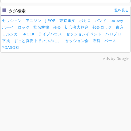
一覧を見る
タグ検索
セッション
アニソン
J-POP
東京事変
ボカロ
バンド
boowy
ボーイ
ロック
椎名林檎
邦楽
初心者大歓迎
邦楽ロック
東京
ヨルシカ
J-ROCK
ライブハウス
セッションイベント
ハロプロ
平成
ずっと真夜中でいいのに。
セッション会
布袋
ベース
YOASOBI
Ads by Google