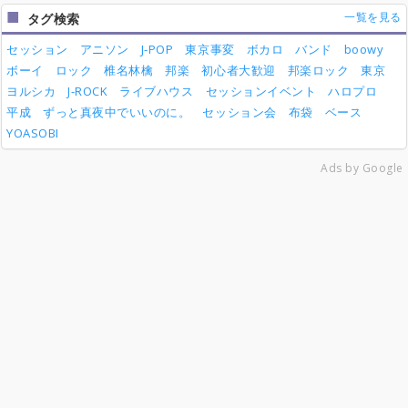
一覧を見る
タグ検索
セッション
アニソン
J-POP
東京事変
ボカロ
バンド
boowy
ボーイ
ロック
椎名林檎
邦楽
初心者大歓迎
邦楽ロック
東京
ヨルシカ
J-ROCK
ライブハウス
セッションイベント
ハロプロ
平成
ずっと真夜中でいいのに。
セッション会
布袋
ベース
YOASOBI
Ads by Google