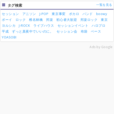
一覧を見る
タグ検索
セッション
アニソン
J-POP
東京事変
ボカロ
バンド
boowy
ボーイ
ロック
椎名林檎
邦楽
初心者大歓迎
邦楽ロック
東京
ヨルシカ
J-ROCK
ライブハウス
セッションイベント
ハロプロ
平成
ずっと真夜中でいいのに。
セッション会
布袋
ベース
YOASOBI
Ads by Google