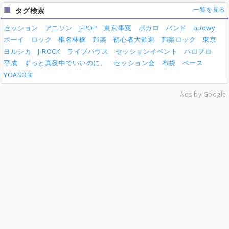
一覧を見る
タグ検索
セッション
アニソン
J-POP
東京事変
ボカロ
バンド
boowy
ボーイ
ロック
椎名林檎
邦楽
初心者大歓迎
邦楽ロック
東京
ヨルシカ
J-ROCK
ライブハウス
セッションイベント
ハロプロ
平成
ずっと真夜中でいいのに。
セッション会
布袋
ベース
YOASOBI
Ads by Google