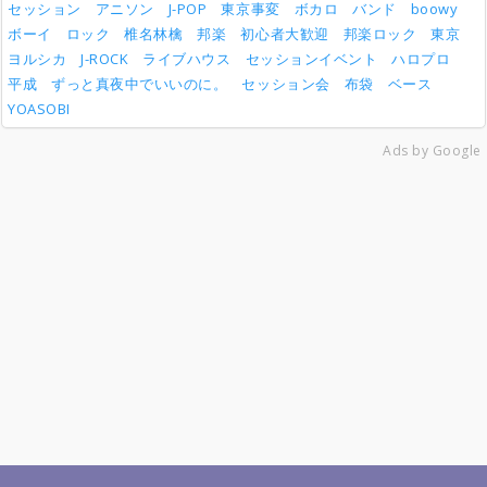
セッション
アニソン
J-POP
東京事変
ボカロ
バンド
boowy
ボーイ
ロック
椎名林檎
邦楽
初心者大歓迎
邦楽ロック
東京
ヨルシカ
J-ROCK
ライブハウス
セッションイベント
ハロプロ
平成
ずっと真夜中でいいのに。
セッション会
布袋
ベース
YOASOBI
Ads by Google