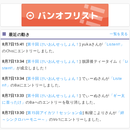
一覧を見る
最近の動き
8月7日15:41
[
第十回 けいおんせっしょん！
] yukaさんが
「Listen!!」
のChoにエントリーしました。
8月7日13:34
[
第十回 けいおんせっしょん！
] 放課後ティータイム（
「Li
sten!!」
が成立しました！
8月7日13:34
[
第十回 けいおんせっしょん！
] でぃーぬさんが
「Liste
n!!」
のBaにエントリーしました。
8月7日13:33
[
第十回 けいおんせっしょん！
] でぃーぬさんが
「ギー太
に首ったけ」
のBaへのエントリーを取り消しました。
8月7日13:30
[
第15回アイカツ！セッション会
] 転寝こよりさんが
「絆
～シンクロハーモニー～」
のVo1にエントリーしました。