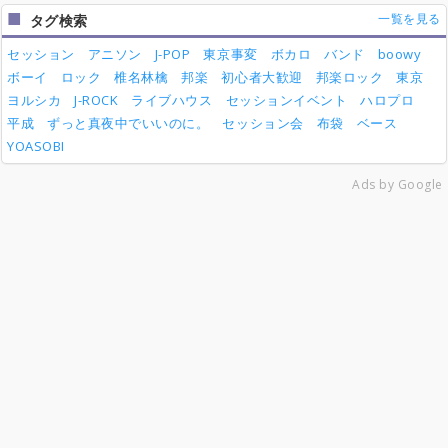
一覧を見る
タグ検索
セッション
アニソン
J-POP
東京事変
ボカロ
バンド
boowy
ボーイ
ロック
椎名林檎
邦楽
初心者大歓迎
邦楽ロック
東京
ヨルシカ
J-ROCK
ライブハウス
セッションイベント
ハロプロ
平成
ずっと真夜中でいいのに。
セッション会
布袋
ベース
YOASOBI
Ads by Google