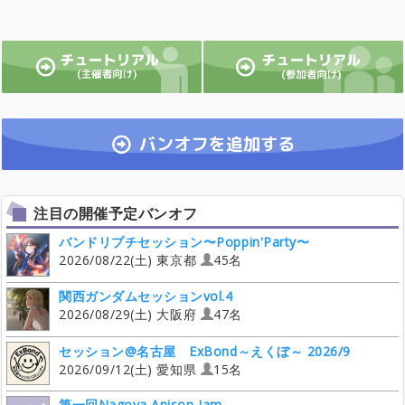
注目の開催予定バンオフ
バンドリプチセッション〜Poppin'Party〜
2026/08/22(土) 東京都
45名
関西ガンダムセッションvol.4
2026/08/29(土) 大阪府
47名
セッション@名古屋 ExBond～えくぼ～ 2026/9
2026/09/12(土) 愛知県
15名
第一回Nagoya Anison Jam