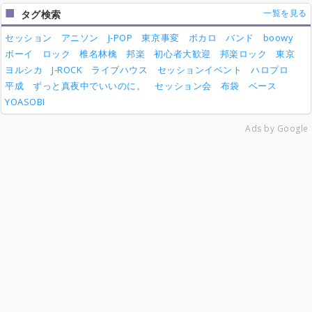
一覧を見る
タグ検索
セッション
アニソン
J-POP
東京事変
ボカロ
バンド
boowy
ボーイ
ロック
椎名林檎
邦楽
初心者大歓迎
邦楽ロック
東京
ヨルシカ
J-ROCK
ライブハウス
セッションイベント
ハロプロ
平成
ずっと真夜中でいいのに。
セッション会
布袋
ベース
YOASOBI
Ads by Google