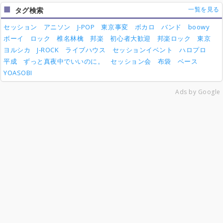
一覧を見る
タグ検索
セッション
アニソン
J-POP
東京事変
ボカロ
バンド
boowy
ボーイ
ロック
椎名林檎
邦楽
初心者大歓迎
邦楽ロック
東京
ヨルシカ
J-ROCK
ライブハウス
セッションイベント
ハロプロ
平成
ずっと真夜中でいいのに。
セッション会
布袋
ベース
YOASOBI
Ads by Google