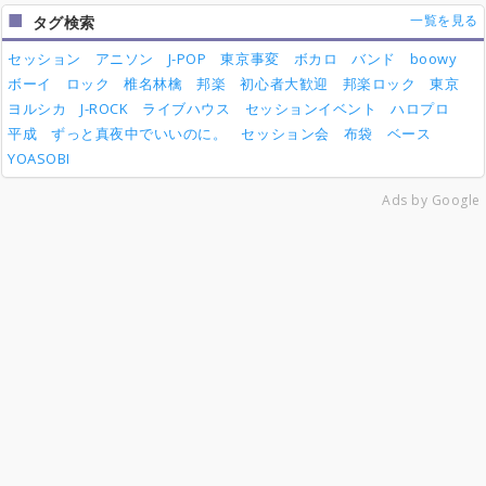
一覧を見る
タグ検索
セッション
アニソン
J-POP
東京事変
ボカロ
バンド
boowy
ボーイ
ロック
椎名林檎
邦楽
初心者大歓迎
邦楽ロック
東京
ヨルシカ
J-ROCK
ライブハウス
セッションイベント
ハロプロ
平成
ずっと真夜中でいいのに。
セッション会
布袋
ベース
YOASOBI
Ads by Google