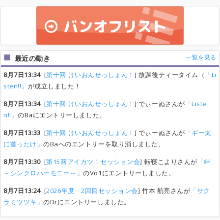
一覧を見る
最近の動き
8月7日13:34
[
第十回 けいおんせっしょん！
] 放課後ティータイム（
「Li
sten!!」
が成立しました！
8月7日13:34
[
第十回 けいおんせっしょん！
] でぃーぬさんが
「Liste
n!!」
のBaにエントリーしました。
8月7日13:33
[
第十回 けいおんせっしょん！
] でぃーぬさんが
「ギー太
に首ったけ」
のBaへのエントリーを取り消しました。
8月7日13:30
[
第15回アイカツ！セッション会
] 転寝こよりさんが
「絆
～シンクロハーモニー～」
のVo1にエントリーしました。
8月7日13:24
[
2026年度 2回目セッション会
] 竹本 航亮さんが
「サク
ラミツツキ」
のDrにエントリーしました。