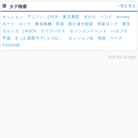
一覧を見る
タグ検索
セッション
アニソン
J-POP
東京事変
ボカロ
バンド
boowy
ボーイ
ロック
椎名林檎
邦楽
初心者大歓迎
邦楽ロック
東京
ヨルシカ
J-ROCK
ライブハウス
セッションイベント
ハロプロ
平成
ずっと真夜中でいいのに。
セッション会
布袋
ベース
YOASOBI
Ads by Google