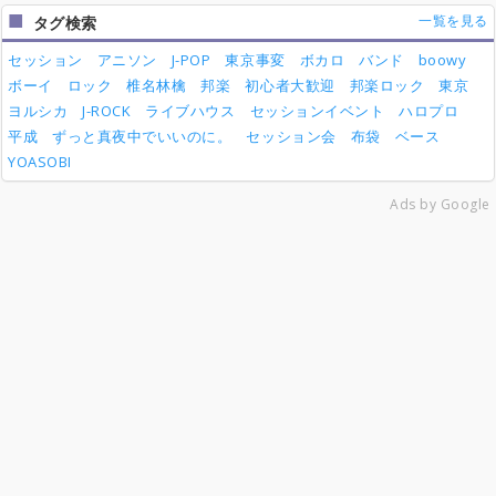
一覧を見る
タグ検索
セッション
アニソン
J-POP
東京事変
ボカロ
バンド
boowy
ボーイ
ロック
椎名林檎
邦楽
初心者大歓迎
邦楽ロック
東京
ヨルシカ
J-ROCK
ライブハウス
セッションイベント
ハロプロ
平成
ずっと真夜中でいいのに。
セッション会
布袋
ベース
YOASOBI
Ads by Google