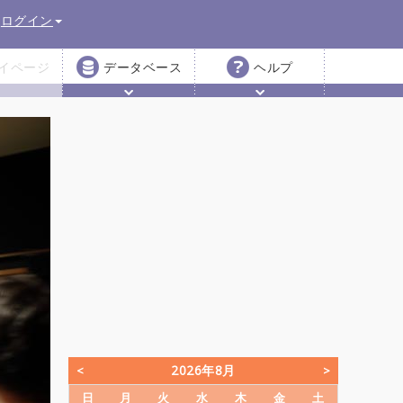
ログイン
イページ
データベース
ヘルプ
2026年8月
日
月
火
水
木
金
土