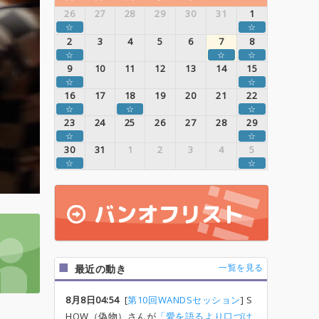
26
27
28
29
30
31
1
☆
☆
2
3
4
5
6
7
8
☆
☆
☆
9
10
11
12
13
14
15
☆
☆
16
17
18
19
20
21
22
☆
☆
☆
23
24
25
26
27
28
29
☆
☆
30
31
1
2
3
4
5
☆
☆
一覧を見る
最近の動き
8月8日04:54
[
第10回WANDSセッション
] S
HOW（偽物）さんが
「愛を語るより口づけ