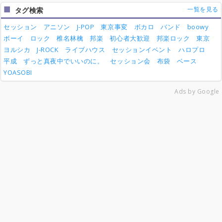
一覧を見る
タグ検索
セッション
アニソン
J-POP
東京事変
ボカロ
バンド
boowy
ボーイ
ロック
椎名林檎
邦楽
初心者大歓迎
邦楽ロック
東京
ヨルシカ
J-ROCK
ライブハウス
セッションイベント
ハロプロ
平成
ずっと真夜中でいいのに。
セッション会
布袋
ベース
YOASOBI
Ads by Google