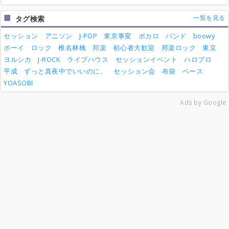
一覧を見る
タグ検索
セッション
アニソン
J-POP
東京事変
ボカロ
バンド
boowy
ボーイ
ロック
椎名林檎
邦楽
初心者大歓迎
邦楽ロック
東京
ヨルシカ
J-ROCK
ライブハウス
セッションイベント
ハロプロ
平成
ずっと真夜中でいいのに。
セッション会
布袋
ベース
YOASOBI
Ads by Google