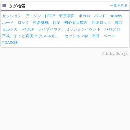
一覧を見る
タグ検索
セッション
アニソン
J-POP
東京事変
ボカロ
バンド
boowy
ボーイ
ロック
椎名林檎
邦楽
初心者大歓迎
邦楽ロック
東京
ヨルシカ
J-ROCK
ライブハウス
セッションイベント
ハロプロ
平成
ずっと真夜中でいいのに。
セッション会
布袋
ベース
YOASOBI
Ads by Google