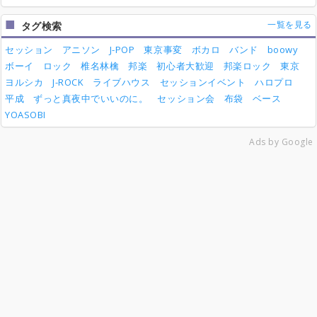
一覧を見る
タグ検索
セッション
アニソン
J-POP
東京事変
ボカロ
バンド
boowy
ボーイ
ロック
椎名林檎
邦楽
初心者大歓迎
邦楽ロック
東京
ヨルシカ
J-ROCK
ライブハウス
セッションイベント
ハロプロ
平成
ずっと真夜中でいいのに。
セッション会
布袋
ベース
YOASOBI
Ads by Google