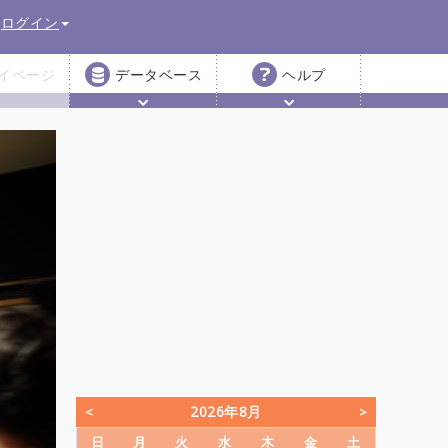
ログイン
イページ
データベース
ヘルプ
2026年8月
日
月
火
水
木
金
土