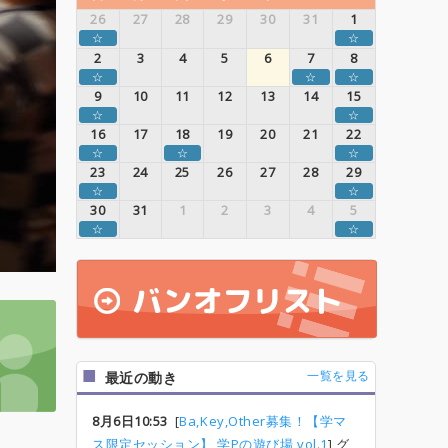
26
27
28
29
30
31
1
☆
☆
2
3
4
5
6
7
8
☆
☆
☆
9
10
11
12
13
14
15
☆
☆
16
17
18
19
20
21
22
☆
☆
☆
23
24
25
26
27
28
29
☆
☆
30
31
1
2
3
4
5
☆
☆
一覧を見る
最近の動き
8月6日10:53
[
Ba,Key,Other募集！【学マ
ス限定セッション】 学Pの遊び場 vol.1
] グ