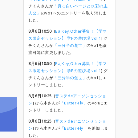
チくんさんが
「真っ白いページと水彩の主
人公」
のVo1へのエントリーを取り消しま
した。
8月6日10:50
[
Ba,Key,Other募集！【学マ
ス限定セッション】 学Pの遊び場 vol.1
] グ
チくんさんが
「三分半の創世」
のVo1を譲
渡可能に変更しました。
8月6日10:50
[
Ba,Key,Other募集！【学マ
ス限定セッション】 学Pの遊び場 vol.1
] グ
チくんさんが
「三分半の創世」
のVo1にエ
ントリーしました。
8月6日10:25
[
音ステdeアニソンセッショ
ン
] ひろ木さんが
「Butter-Fly」
のVo1にエ
ントリーしました。
8月6日10:25
[
音ステdeアニソンセッショ
ン
] ひろ木さんが
「Butter-Fly」
を追加しま
した。