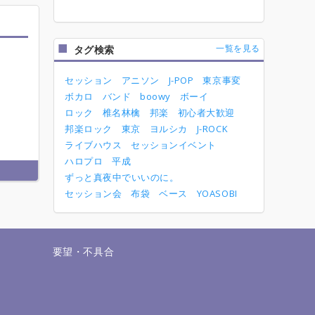
一覧を見る
タグ検索
セッション
アニソン
J-POP
東京事変
ボカロ
バンド
boowy
ボーイ
ロック
椎名林檎
邦楽
初心者大歓迎
邦楽ロック
東京
ヨルシカ
J-ROCK
ライブハウス
セッションイベント
ハロプロ
平成
ずっと真夜中でいいのに。
セッション会
布袋
ベース
YOASOBI
せ
要望・不具合