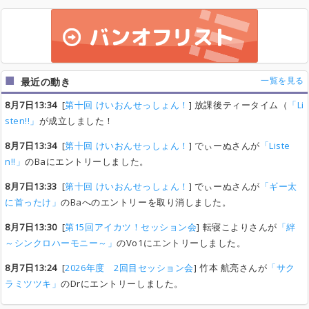
一覧を見る
最近の動き
8月7日13:34
[
第十回 けいおんせっしょん！
] 放課後ティータイム（
「Li
sten!!」
が成立しました！
8月7日13:34
[
第十回 けいおんせっしょん！
] でぃーぬさんが
「Liste
n!!」
のBaにエントリーしました。
8月7日13:33
[
第十回 けいおんせっしょん！
] でぃーぬさんが
「ギー太
に首ったけ」
のBaへのエントリーを取り消しました。
8月7日13:30
[
第15回アイカツ！セッション会
] 転寝こよりさんが
「絆
～シンクロハーモニー～」
のVo1にエントリーしました。
8月7日13:24
[
2026年度 2回目セッション会
] 竹本 航亮さんが
「サク
ラミツツキ」
のDrにエントリーしました。