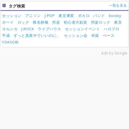
一覧を見る
タグ検索
セッション
アニソン
J-POP
東京事変
ボカロ
バンド
boowy
ボーイ
ロック
椎名林檎
邦楽
初心者大歓迎
邦楽ロック
東京
ヨルシカ
J-ROCK
ライブハウス
セッションイベント
ハロプロ
平成
ずっと真夜中でいいのに。
セッション会
布袋
ベース
YOASOBI
Ads by Google