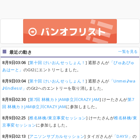
一覧を見る
最近の動き
8月9日03:06
[
第十回 けいおんせっしょん！
] 遮那さんが
「ぴゅあぴゅ
あはーと」
のGt2にエントリーしました。
8月9日03:04
[
第十回 けいおんせっしょん！
] 遮那さんが
「Unmei♪wa
♪Endless!」
のGt2へのエントリーを取り消しました。
8月9日02:30
[
第7回 林檎カトJAM@立川CRAZY JAM
] けーたさんが
第7
回 林檎カトJAM@立川CRAZY JAM
に参加しました。
8月9日02:25
[
椎名林檎/東京事変セッション
] けーたさんが
椎名林檎/東
京事変セッション
に参加しました。
8月9日02:13
[
アニソンサブカルセッション
] タイガさんが
「DAYS!」
の