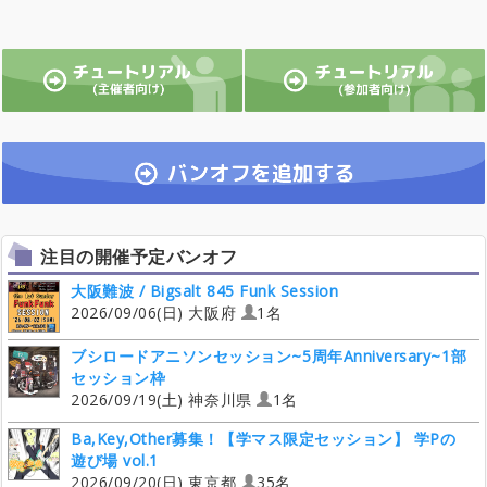
注目の開催予定バンオフ
大阪難波 / Bigsalt 845 Funk Session
2026/09/06(日) 大阪府
1名
ブシロードアニソンセッション~5周年Anniversary~1部
セッション枠
2026/09/19(土) 神奈川県
1名
Ba,Key,Other募集！【学マス限定セッション】 学Pの
遊び場 vol.1
2026/09/20(日) 東京都
35名