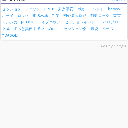
セッション
アニソン
J-POP
東京事変
ボカロ
バンド
boowy
ボーイ
ロック
椎名林檎
邦楽
初心者大歓迎
邦楽ロック
東京
ヨルシカ
J-ROCK
ライブハウス
セッションイベント
ハロプロ
平成
ずっと真夜中でいいのに。
セッション会
布袋
ベース
YOASOBI
Ads by Google