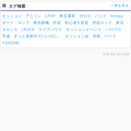
一覧を見る
タグ検索
セッション
アニソン
J-POP
東京事変
ボカロ
バンド
boowy
ボーイ
ロック
椎名林檎
邦楽
初心者大歓迎
邦楽ロック
東京
ヨルシカ
J-ROCK
ライブハウス
セッションイベント
ハロプロ
平成
ずっと真夜中でいいのに。
セッション会
布袋
ベース
YOASOBI
Ads by Google