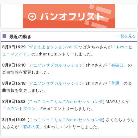
一覧を見る
最近の動き
8月9日16:29
[
ずとまよセッションvol.5
] つばきちゃさんが
「1-xx：ヒ
ューマノイド」
のOther1にエントリーしました。
8月9日16:18
[
アニソンサブカルセッション
] shinさんが
「突破口」
の
楽曲情報を変更しました。
8月9日16:18
[
アニソンサブカルセッション
] shinさんが
「普通」
の楽
曲情報を変更しました。
8月9日16:02
[
こっこつっこりんごAimerセッション会
] MAYUさんが
「カウントダウン」
のVoにエントリーしました。
8月9日15:06
[
こっこつっこりんごAimerセッション会
] さくらちょうち
んさんが
「有終の美」
のKeyにエントリーしました。